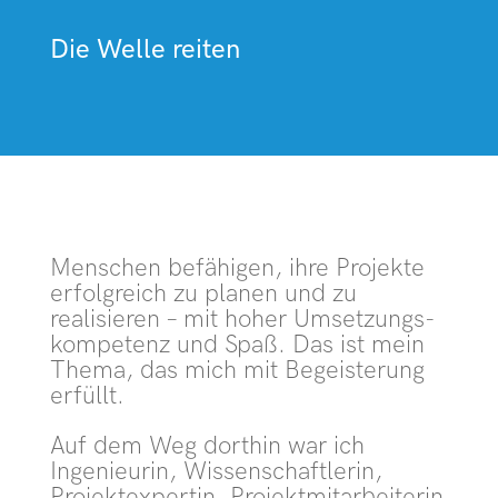
Die Welle reiten
Menschen befähigen, ihre Projekte
erfolgreich zu planen und zu
realisieren – mit hoher Umsetzungs­
kompetenz und Spaß. Das ist mein
Thema, das mich mit Begeisterung
erfüllt.
Auf dem Weg dorthin war ich
Ingenieurin, Wissenschaftlerin,
Projekt­expertin, Projekt­mit­arbeiterin